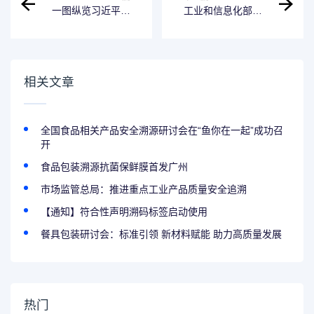
一图纵览习近平经
工业和信息化部等
济思想的丰富内涵
九部门关于印发
《质量标准品牌赋
值中小企业专项行
动（2023-2025
年）》的通知
相关文章
全国食品相关产品安全溯源研讨会在“鱼你在一起”成功召
开
食品包装溯源抗菌保鲜膜首发广州
市场监管总局：推进重点工业产品质量安全追溯
【通知】符合性声明溯码标签启动使用
餐具包装研讨会：标准引领 新材料赋能 助力高质量发展
热门