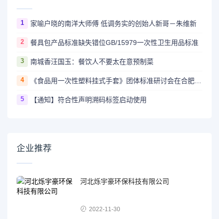
1
家喻户晓的南洋大师傅 低调务实的创始人新哥－朱维新
2
餐具包产品标准缺失错位GB/15979一次性卫生用品标准
3
南城香汪国玉：餐饮人不要太在意预制菜
4
《食品用一次性塑料挂式手套》团体标准研讨会在合肥召开
5
【通知】符合性声明溯码标签启动使用
企业推荐
河北烁宇豪环保科技有限公司
2022-11-30