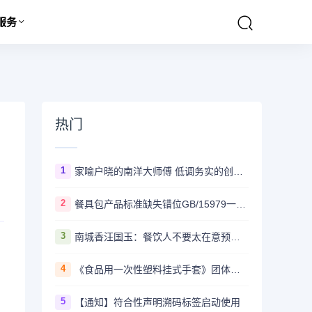
服务
热门
1
家喻户晓的南洋大师傅 低调务实的创始人新哥－朱维新
2
餐具包产品标准缺失错位GB/15979一次性卫生用品标准
3
南城香汪国玉：餐饮人不要太在意预制菜
4
《食品用一次性塑料挂式手套》团体标准研讨会在合肥召开
5
【通知】符合性声明溯码标签启动使用