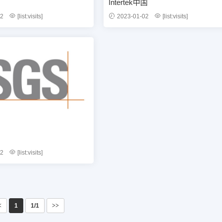
Intertek中国
02
[list:visits]
2023-01-02
[list:visits]
02
[list:visits]
<
1
1/1
>>